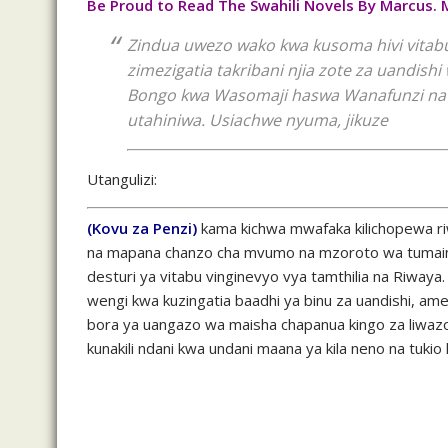
Be Proud to Read The Swahili Novels By Marcus. 
Zindua uwezo wako kwa kusoma hivi vitab
zimezigatia takribani njia zote za uandishi
Bongo kwa Wasomaji haswa Wanafunzi na
utahiniwa. Usiachwe nyuma, jikuze
Utangulizi:
(Kovu za Penzi)
kama kichwa mwafaka kilichopewa ri
na mapana chanzo cha mvumo na mzoroto wa tumaini
desturi ya vitabu vinginevyo vya tamthilia na Riwa
wengi kwa kuzingatia baadhi ya binu za uandishi, a
bora ya uangazo wa maisha chapanua kingo za liwazo 
kunakili ndani kwa undani maana ya kila neno na tukio 