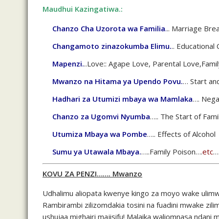
Maudhui Kazingatiwa.:
Chanzo Cha Uzorota wa Familia
.
.. Marriage Br
Changamoto zinazokumba Elimu.
.. Educational
Mapenzi.
..Love:: Agape Love, Parental Love,Fami
Mwanzo na Hitama ya Upendo Povu.
… Start an
Hadhari za Utumizi mbaya wa Mamlaka
…. Neg
Chanzo za Ugomvi Nyumba
….. The Start of Fami
Utumiza Mbaya wa Pombe
….. Effects of Alcohol
Sumu ya Utawala Mbaya.
…..Family Poison….
etc
…
KOVU ZA PENZI……. Mwanzo
Udhalimu aliopata kwenye kingo za moyo wake ulimw
Rambirambi zilizomdakia tosini na fuadini mwake z
ushujaa mighairi majisifu! Malaika waliomnasa nda