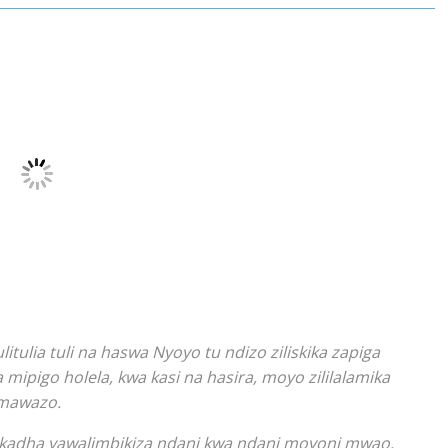
lia tuli na haswa Nyoyo tu ndizo ziliskika zapiga
pigo holela, kwa kasi na hasira, moyo zililalamika
 mawazo.
a kadha yawalimbikiza ndani kwa ndani moyoni mwao.