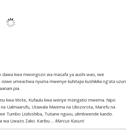
iao dawa kwa mwongozo wa masafa ya aushi wao, iwe
isiwe umeachwa nyuma mwenye kuhitajia kushikilia ng’ata uzuri
anani pia.
. Elimu kwa Wote, Kufaulu kwa wenye mzingatio mwema. Nipo
 na Ualmaarufu, Utawala Mwema na Uliozorota, Marefu na
e Tumbo Lisiloshiba, Tutiane nguvu, ulimbwende kando.
a wa Liwazo Zako. Karibu….
Marcus Kasuni