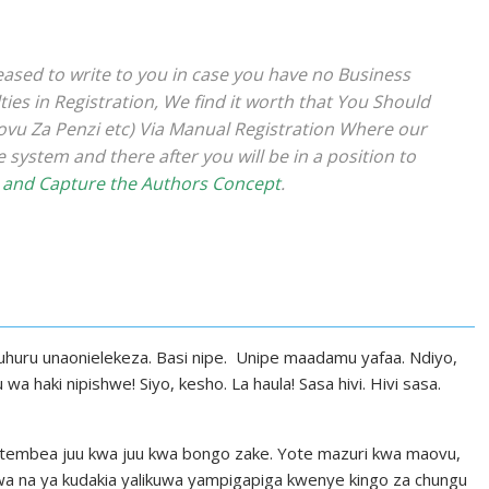
ased to write to you in case you have no Business
ies in Registration, We find it worth that You Should
Kovu Za Penzi etc) Via Manual Registration Where our
system and there after you will be in a position to
 and Capture the Authors Concept
.
o uhuru unaonielekeza. Basi nipe. Unipe maadamu yafaa. Ndiyo,
 wa haki nipishwe! Siyo, kesho. La haula! Sasa hivi. Hivi sasa.
mtembea juu kwa juu kwa bongo zake. Yote mazuri kwa maovu,
na ya kudakia yalikuwa yampigapiga kwenye kingo za chungu