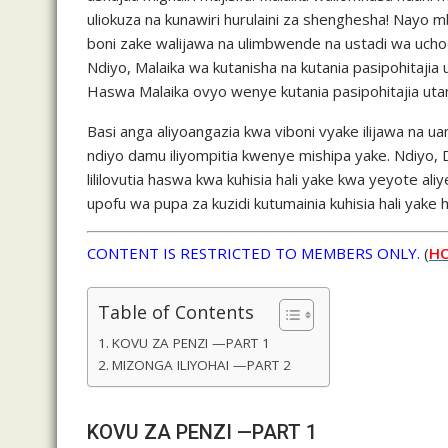
uliokuza na kunawiri hurulaini za shenghesha! Nayo m
boni zake walijawa na ulimbwende na ustadi wa uch
Ndiyo, Malaika wa kutanisha na kutania pasipohitaji
Haswa Malaika ovyo wenye kutania pasipohitajia utan
Basi anga aliyoangazia kwa viboni vyake ilijawa na
ndiyo damu iliyompitia kwenye mishipa yake. Ndiyo, D
lililovutia haswa kwa kuhisia hali yake kwa yeyote a
upofu wa pupa za kuzidi kutumainia kuhisia hali yake
CONTENT IS RESTRICTED TO MEMBERS ONLY.
(
HO
Table of Contents
KOVU ZA PENZI —PART 1
MIZONGA ILIYOHAI —PART 2
KOVU ZA PENZI —PART 1