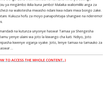
biu ya mngámbo ikilia kuna jambo! Malaika waliomiliki anga za
ochezi na waliotesha mwasho ndani kwa ndani mwa bongo zake.
a utani. Kukuza hofu za moyo panapohitajia shangwe na nderemo!
i.
 uamaridadi na kutunza unyonye haswa! Tamaa ya Shengesha
amu yenye ulaini wa joto la kiwango cha kati. Ndiyo, Joto
liyeipasha kwenye viganja vyake. Joto, lenye tamaa na tamauko za
 haswa! …
W TO ACCESS THE WHOLE CONTENT..)