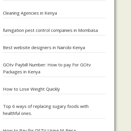
Cleaning Agencies in Kenya
fumigation pest control companies in Mombasa
Best website designers in Nairobi Kenya
GOtv Paybill Number: How to pay For GOtv
Packages in Kenya
How to Lose Weight Quickly
Top 6 ways of replacing sugary foods with
healthful ones.
How to Pay for DSTV Using M-Pesa