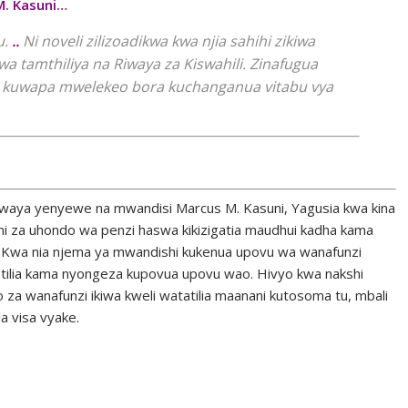
M. Kasuni…
u.
..
Ni noveli zilizoadikwa kwa njia sahihi zikiwa
 wa tamthiliya na Riwaya za Kiswahili. Zinafugua
 kuwapa mwelekeo bora kuchanganua vitabu vya
waya yenyewe na mwandisi Marcus M. Kasuni, Yagusia kwa kina
 za uhondo wa penzi haswa kikizigatia maudhui kadha kama
ya. Kwa nia njema ya mwandishi kukenua upovu wa wanafunzi
metilia kama nyongeza kupovua upovu wao. Hivyo kwa nakshi
za wanafunzi ikiwa kweli watatilia maanani kutosoma tu, mbali
la visa vyake.