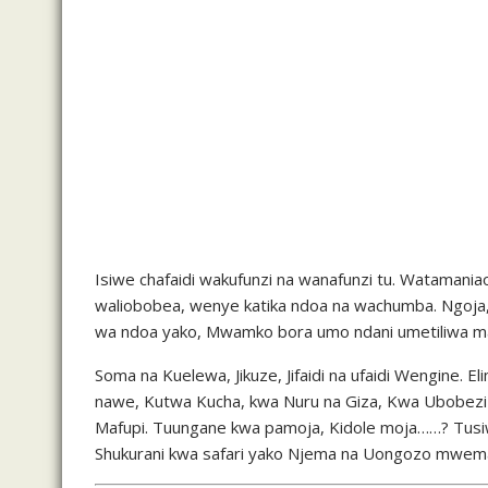
Isiwe chafaidi wakufunzi na wanafunzi tu. Wataman
waliobobea, wenye katika ndoa na wachumba. Ngoja, 
wa ndoa yako, Mwamko bora umo ndani umetiliwa ma
Soma na Kuelewa, Jikuze, Jifaidi na ufaidi Wengine
nawe, Kutwa Kucha, kwa Nuru na Giza, Kwa Ubobezi
Mafupi. Tuungane kwa pamoja, Kidole moja……? Tusiw
Shukurani kwa safari yako Njema na Uongozo mwem