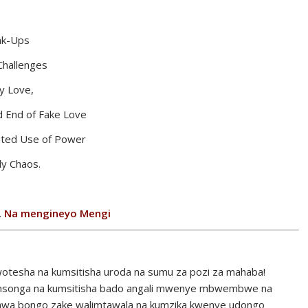
eak-Ups
 Challenges
ly Love,
d End of Fake Love
ated Use of Power
ly Chaos.
.
Na mengineyo Mengi
otesha na kumsitisha uroda na sumu za pozi za mahaba!
ilimsonga na kumsitisha bado angali mwenye mbwembwe na
ni mwa bongo zake walimtawala na kumzika kwenye udongo