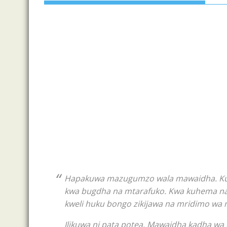
Hapakuwa mazugumzo wala mawaidha. Kulitu
kwa bugdha na mtarafuko. Kwa kuhema na mi
kweli huku bongo zikijawa na mridimo wa
Ilikuwa ni pata potea. Mawaidha kadha w