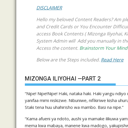
DISCLAIMER
Hello my beloved Content Readers? Am ple
and Credit Cards or You Encounter Difficult
access Book Contents ( Mizonga Iliyohai, 
System Admin will Add you manually in the 
Access the content.
Brainstorm Your Mind
Below are the Steps included.
Read Here
MIZONGA ILIYOHAI —PART 2
“Nipe! Nipe!Nipe! Haki, nataka haki. Haki yangu ndiy
yanifaa mimi niskizwe. Nibuniwe, nifikiriwe kisha uhuru
Staki tena huu uhahirisho wa mambo. Basi na nipe.”
“Kama afueni ya ndoto, aushi ya mamake ilikuwa ya
mema kwa mabaya, manene kwa madogo, yakupishwa 